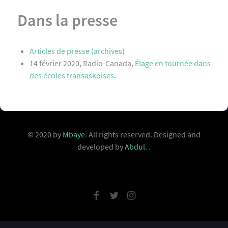
Dans la presse
Articles de presse (archives)
14 février 2020, Radio-Canada,
Élage en tournée dans
des écoles fransaskoises.
© 2020 by
Mbaye
. All rights reserved. Designed and
developed by
Abdul
. .